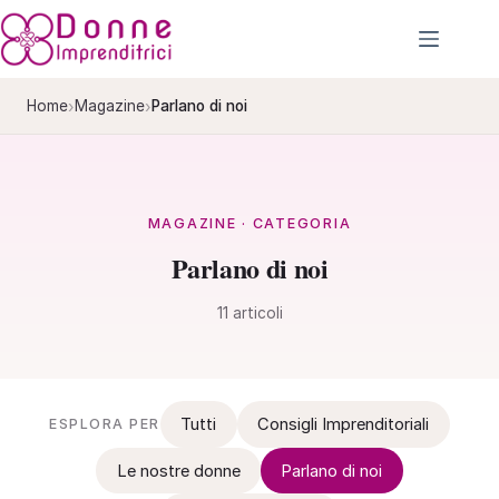
Salta
al
contenuto
›
›
Home
Magazine
Parlano di noi
MAGAZINE · CATEGORIA
Parlano di noi
11 articoli
Tutti
Consigli Imprenditoriali
ESPLORA PER
Le nostre donne
Parlano di noi