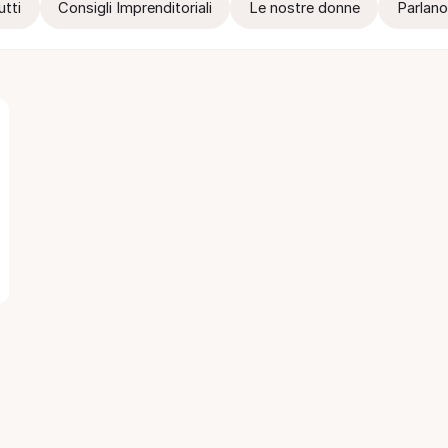
utti
Consigli Imprenditoriali
Le nostre donne
Parlano