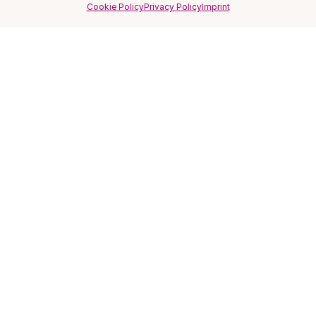
Cookie Policy
Privacy Policy
Imprint
SITO
Home
Magazine
FAQ
Recensioni ★★★★★
Privacy Policy
Cookie Policy