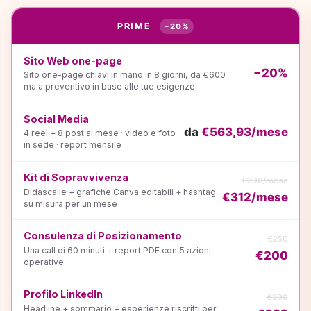
PRIME
−20%
Sito Web one-page
−20%
Sito one-page chiavi in mano in 8 giorni, da €600
ma a preventivo in base alle tue esigenze
Social Media
da
€563,93/mese
4 reel + 8 post al mese · video e foto
in sede · report mensile
Kit di Sopravvivenza
€390/mese
Didascalie + grafiche Canva editabili + hashtag
€312/mese
su misura per un mese
Consulenza di Posizionamento
€250
Una call di 60 minuti + report PDF con 5 azioni
€200
operative
Profilo LinkedIn
€290
Headline + sommario + esperienze riscritti per