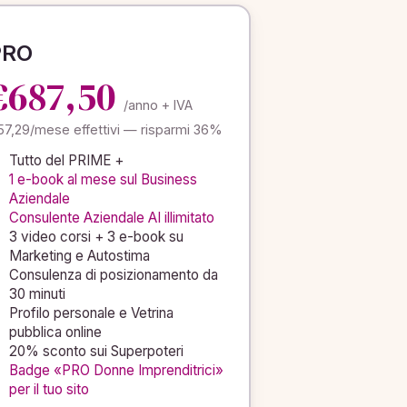
PRO
€687,50
/anno + IVA
7,29/mese effettivi — risparmi 36%
Tutto del PRIME +
1 e-book al mese sul Business
Aziendale
Consulente Aziendale AI illimitato
3 video corsi + 3 e-book su
Marketing e Autostima
Consulenza di posizionamento da
30 minuti
Profilo personale e Vetrina
pubblica online
20% sconto sui Superpoteri
Badge «PRO Donne Imprenditrici»
per il tuo sito