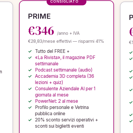
CONSIGLIATO
PRIME
€346
/anno + IVA
€28,83/mese effettivi — risparmi 41%
€5
Tutto del FREE +
«La Rivista», il magazine PDF
settimanale
Podcast settimanale (audio)
n
Accademia 3D completa (36
lezioni + quiz)
Consulente Aziendale AI per 1
giornata al mese
PowerNet: 2 al mese
Profilo personale e Vetrina
pubblica online
20% sconto servizi operativi +
sconti sui biglietti eventi