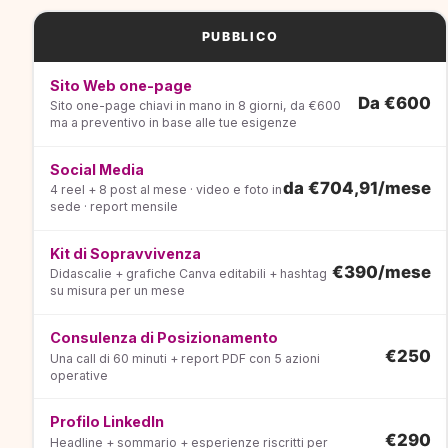
PUBBLICO
Sito Web one-page
Da €600
Sito one-page chiavi in mano in 8 giorni, da €600
ma a preventivo in base alle tue esigenze
Social Media
da €704,91/mese
4 reel + 8 post al mese · video e foto in
sede · report mensile
Kit di Sopravvivenza
€390/mese
Didascalie + grafiche Canva editabili + hashtag
su misura per un mese
Consulenza di Posizionamento
€250
Una call di 60 minuti + report PDF con 5 azioni
operative
Profilo LinkedIn
€290
Headline + sommario + esperienze riscritti per