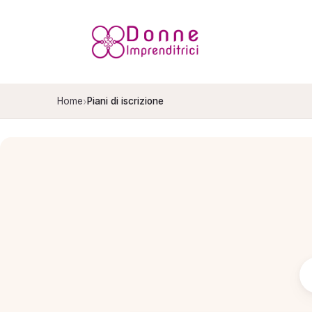
Salta
al
contenuto
›
Home
Piani di iscrizione