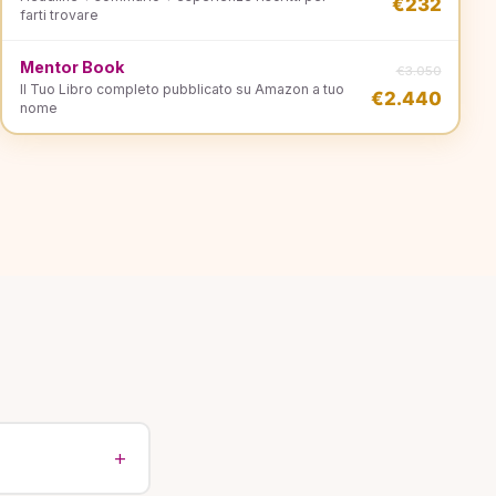
€232
farti trovare
Mentor Book
€3.050
Il Tuo Libro completo pubblicato su Amazon a tuo
€2.440
nome