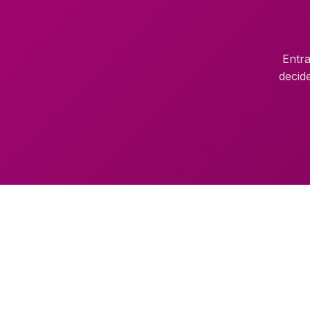
Entra
decid