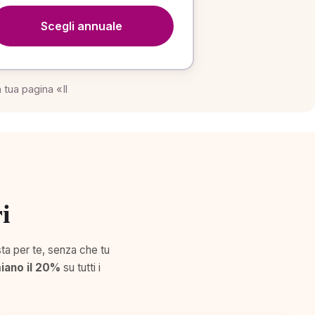
Scegli annuale
 tua pagina «Il
i
sta per te, senza che tu
iano il 20%
su tutti i