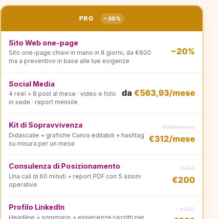
PRO
−20%
Sito Web one-page
−20%
Sito one-page chiavi in mano in 8 giorni, da €600
ma a preventivo in base alle tue esigenze
Social Media
da
€563,93/mese
4 reel + 8 post al mese · video e foto
in sede · report mensile
Kit di Sopravvivenza
€390/mese
Didascalie + grafiche Canva editabili + hashtag
€312/mese
su misura per un mese
Consulenza di Posizionamento
€250
Una call di 60 minuti + report PDF con 5 azioni
€200
operative
Profilo LinkedIn
€290
Headline + sommario + esperienze riscritti per