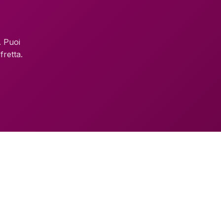
. Puoi
retta.