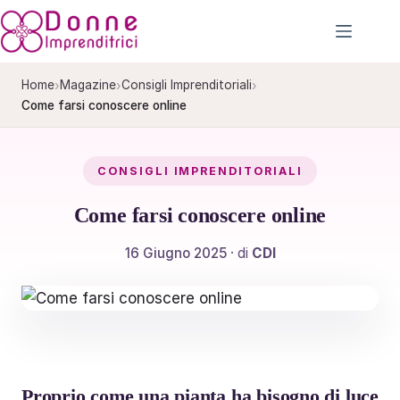
Salta
al
contenuto
›
›
›
Home
Magazine
Consigli Imprenditoriali
Come farsi conoscere online
CONSIGLI IMPRENDITORIALI
Come farsi conoscere online
16 Giugno 2025
· di
CDI
Proprio come una pianta ha bisogno di luce