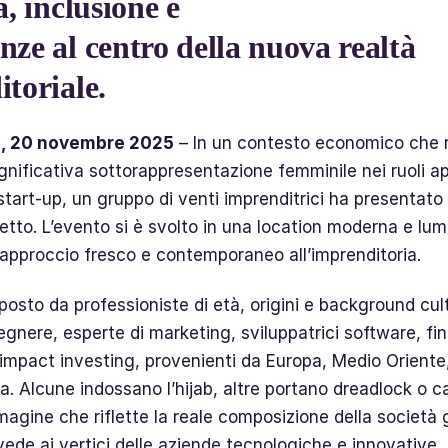
à, inclusione e
ze al centro della nuova realtà
toriale.
, 20 novembre 2025
– In un contesto economico che r
nificativa sottorappresentazione femminile nei ruoli api
start-up, un gruppo di venti imprenditrici ha presentato
getto. L’evento si è svolto in una location moderna e lum
 approccio fresco e contemporaneo all’imprenditoria.
osto da professioniste di età, origini e background cult
gegnere, esperte di marketing, sviluppatrici software, fin
 impact investing, provenienti da Europa, Medio Oriente,
. Alcune indossano l’hijab, altre portano dreadlock o ca
magine che riflette la reale composizione della società 
vede ai vertici delle aziende tecnologiche e innovative.