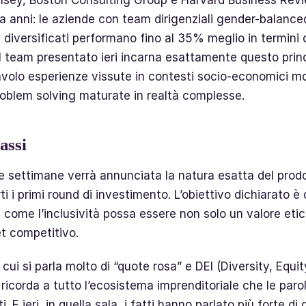
 anni: le aziende con team dirigenziali gender-balance
diversificati performano fino al 35% meglio in termini d
Il team presentato ieri incarna esattamente questo princ
avolo esperienze vissute in contesti socio-economici mo
roblem solving maturate in realtà complesse.
assi
e settimane verrà annunciata la natura esatta del prodo
i i primi round di investimento. L’obiettivo dichiarato è
i come l’inclusività possa essere non solo un valore eti
et competitivo.
 cui si parla molto di “quote rosa” e DEI (Diversity, Equit
 ricorda a tutto l’ecosistema imprenditoriale che le par
ti. E ieri, in quella sala, i fatti hanno parlato più forte di 