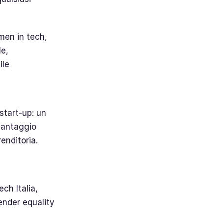
men in tech,
le,
ile
 start-up: un
vantaggio
enditoria.
ch Italia,
ender equality