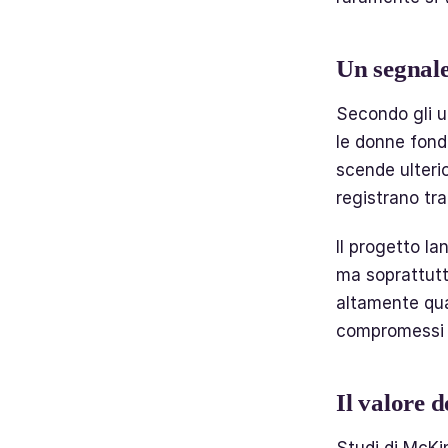
Un segnale
Secondo gli ul
le donne fond
scende ulteri
registrano tra
Il progetto la
ma soprattutt
altamente qual
compromessi 
Il valore 
Studi di McKi