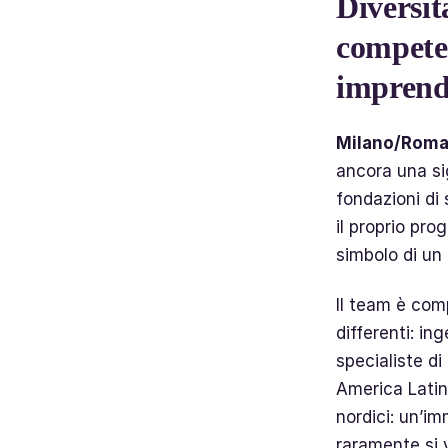
Diversit
competen
imprendi
Milano/Roma
ancora una sig
fondazioni di 
il proprio pro
simbolo di un
Il team è comp
differenti: in
specialiste di
America Latina
nordici: un’im
raramente si 