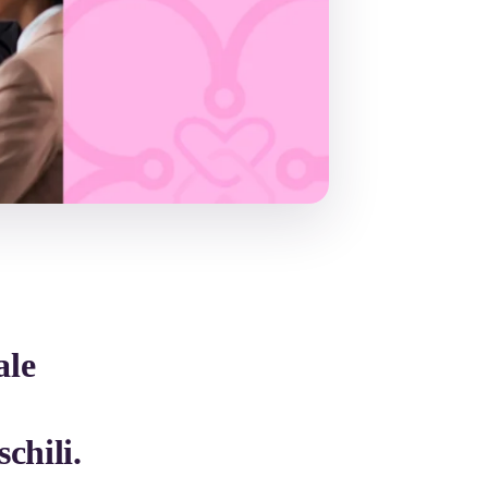
ale
chili.