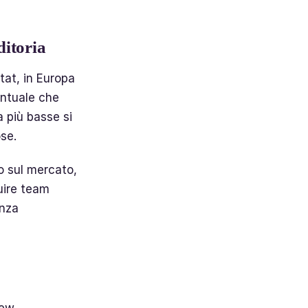
ditoria
tat, in Europa
entuale che
 più basse si
ose.
o sul mercato,
uire team
enza
iew