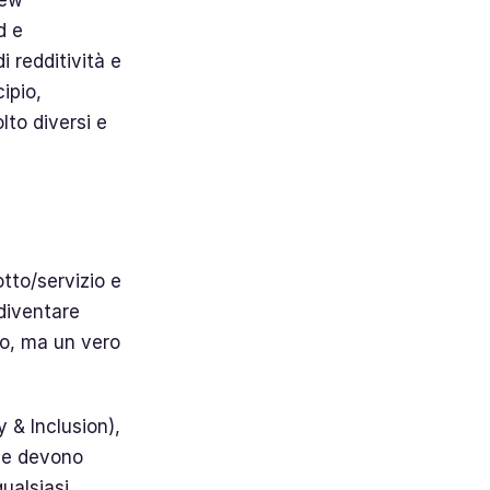
d e
i redditività e
ipio,
lto diversi e
tto/servizio e
 diventare
co, ma un vero
y & Inclusion),
ole devono
qualsiasi