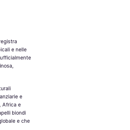
egistra
cali e nelle
 ufficialmente
inosa,
urali
anziarie e
 Africa e
pelli biondi
globale e che