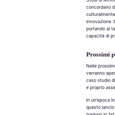
concordano da
culturalmente 
innovazione. 
portando al t
capacità di p
Prossimi p
Nelle prossim
verranno apert
caso studio d
e proprio ass
In un’epoca in
questo lancio
tradursi in fat