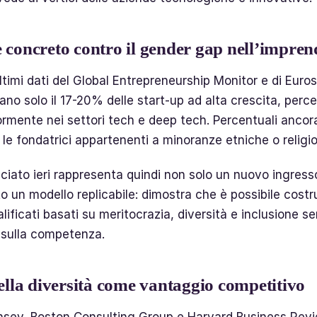
 concreto contro il gender gap nell’impren
timi dati del Global Entrepreneurship Monitor e di Euros
ano solo il 17-20% delle start-up ad alta crescita, perc
ormente nei settori tech e deep tech. Percentuali ancora
 le fondatrici appartenenti a minoranze etniche o religi
nciato ieri rappresenta quindi non solo un nuovo ingress
o un modello replicabile: dimostra che è possibile costr
ificati basati su meritocrazia, diversità e inclusione s
sulla competenza.
della diversità come vantaggio competitivo
nsey, Boston Consulting Group e Harvard Business Rev