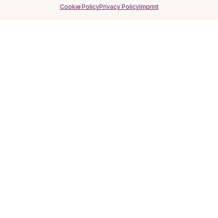
Cookie Policy
Privacy Policy
Imprint
SITO
Home
Magazine
FAQ
Recensioni ★★★★★
Privacy Policy
Cookie Policy