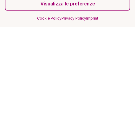
Visualizza le preferenze
Cookie Policy
Privacy Policy
Imprint
SITO
Home
Magazine
FAQ
Recensioni ★★★★★
Privacy Policy