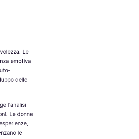
evolezza. Le
genza emotiva
auto-
iluppo delle
e l’analisi
ioni. Le donne
 esperienze,
uenzano le