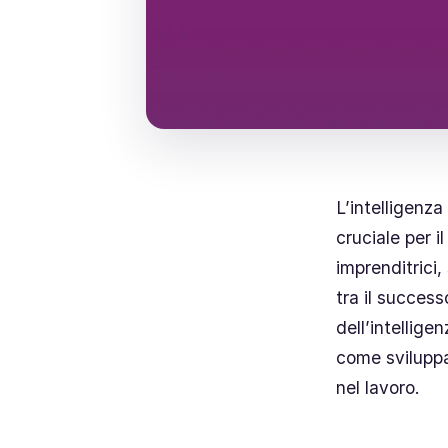
L’intelligenz
cruciale per i
imprenditrici,
tra il success
dell’intellige
come sviluppa
nel lavoro.