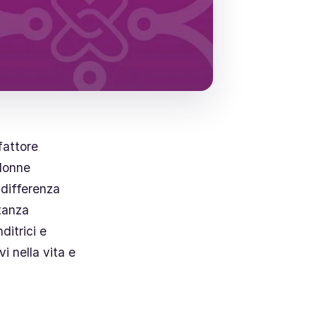
fattore
 donne
 differenza
rtanza
ditrici e
i nella vita e