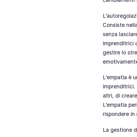
L’autoregolaz
Consiste nella
senza lasciar
imprenditrici
gestire lo str
emotivamente
L’empatia è u
imprenditrici
altri, di crea
L’empatia perm
rispondere in
La gestione de