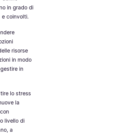
no in grado di
 e coinvolti.
rendere
ozioni
elle risorse
zioni in modo
gestire in
ire lo stress
muove la
 con
livello di
ano, a