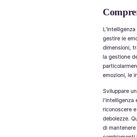
Compren
L’intelligenza
gestire le em
dimensioni, t
la gestione de
particolarmen
emozioni, le i
Sviluppare un
l’intelligenz
riconoscere e 
debolezze. Qu
di mantenere u
cambiamenti i