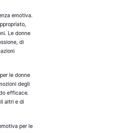
genza emotiva.
ppropriato,
oni. Le donne
ssione, di
uazioni
 per le donne
mozioni degli
odo efficace.
 altri e di
 emotiva per le