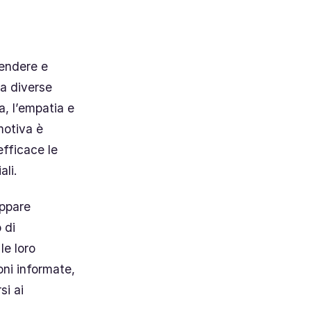
rendere e
ia diverse
a, l’empatia e
emotiva è
efficace le
ali.
uppare
 di
le loro
ni informate,
si ai