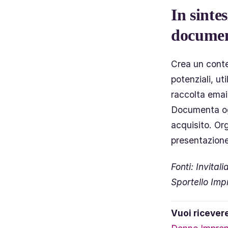
In sinte
documen
Crea un conte
potenziali, u
raccolta emai
Documenta og
acquisito. Or
presentazion
Fonti: Invita
Sportello Imp
Vuoi ricever