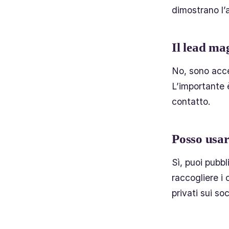
dimostrano l’a
Il lead ma
No, sono accet
L’importante è
contatto.
Posso usar
Sì, puoi pubb
raccogliere i
privati sui s