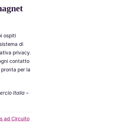
 magnet
 ospiti
 sistema di
tiva privacy.
ogni contatto
 pronta per la
rcio Italia –
tis ad Circuito