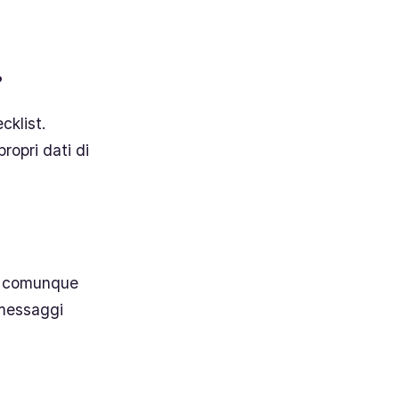
?
cklist.
propri dati di
vi comunque
 messaggi