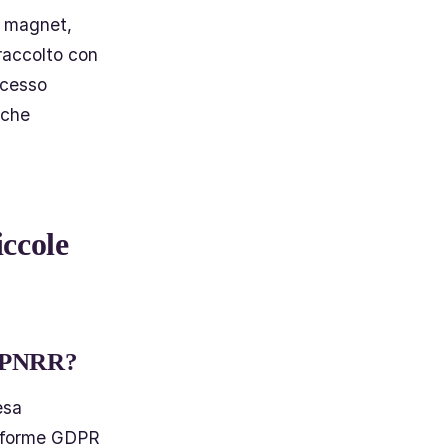
d magnet,
 raccolto con
ocesso
 che
ccole
do PNRR?
esa
onforme GDPR