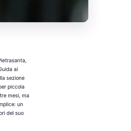
Pietrasanta,
Guida ai
lla sezione
per piccola
 tre mesi, ma
mplice: un
ori del suo