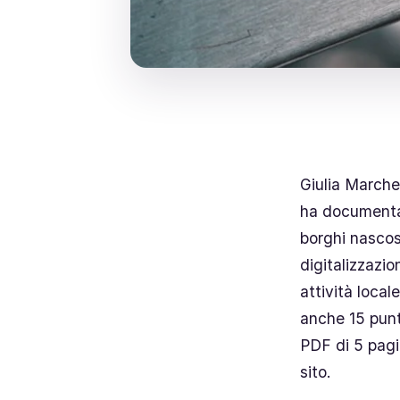
Giulia Marchet
ha documentat
borghi nascos
digitalizzazi
attività local
anche 15 punt
PDF di 5 pagin
sito.