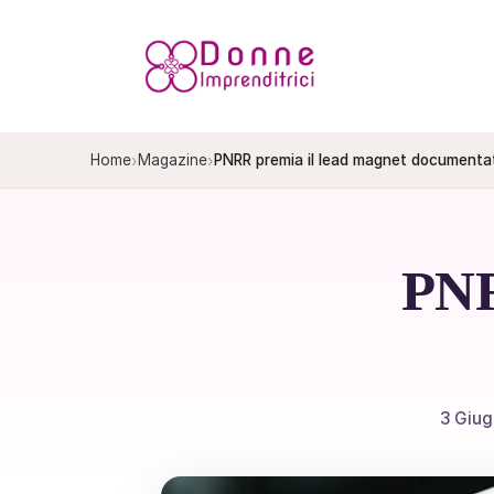
Salta
al
contenuto
›
›
Home
Magazine
PNRR premia il lead magnet documenta
PNR
3 Giu