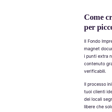
Come cr
per picco
Il Fondo Impr
magnet docume
i punti extra 
contenuto gra
verificabili.
Il processo i
tuoi clienti 
dei locali seg
libere che sol