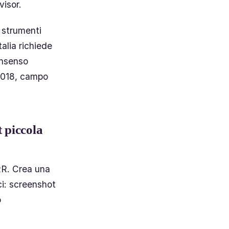
visor.
 strumenti
alia richiede
onsenso
 2018, campo
 piccola
RR. Crea una
i: screenshot
o