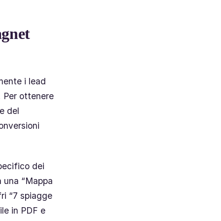
agnet
mente i lead
. Per ottenere
e del
onversioni
pecifico dei
rea una “Mappa
fri “7 spiagge
ile in PDF e