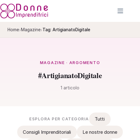
Salta
al
contenuto
›
›
Home
Magazine
Tag: ArtigianatoDigitale
MAGAZINE · ARGOMENTO
#ArtigianatoDigitale
1 articolo
Tutti
ESPLORA PER CATEGORIA
Consigli Imprenditoriali
Le nostre donne