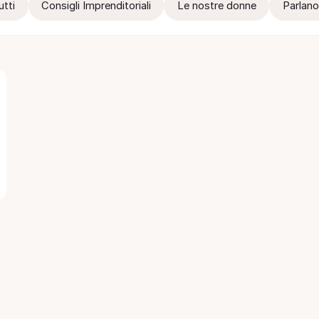
utti
Consigli Imprenditoriali
Le nostre donne
Parlano