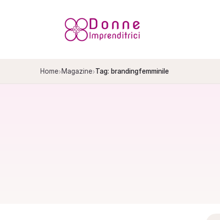
Salta
al
contenuto
›
›
Home
Magazine
Tag: brandingfemminile