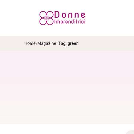
Salta
al
contenuto
›
›
Home
Magazine
Tag: green