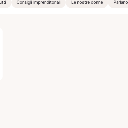
utti
Consigli Imprenditoriali
Le nostre donne
Parlano