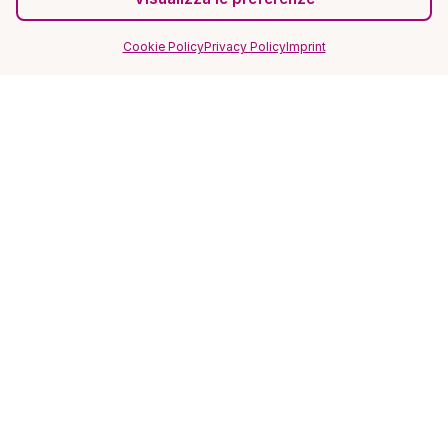
Cookie Policy
Privacy Policy
Imprint
SITO
Home
Magazine
FAQ
Recensioni ★★★★★
Privacy Policy