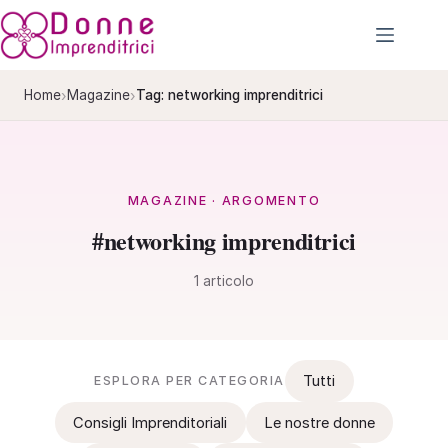
Salta
al
contenuto
›
›
Home
Magazine
Tag: networking imprenditrici
MAGAZINE · ARGOMENTO
#networking imprenditrici
1 articolo
Tutti
ESPLORA PER CATEGORIA
Consigli Imprenditoriali
Le nostre donne