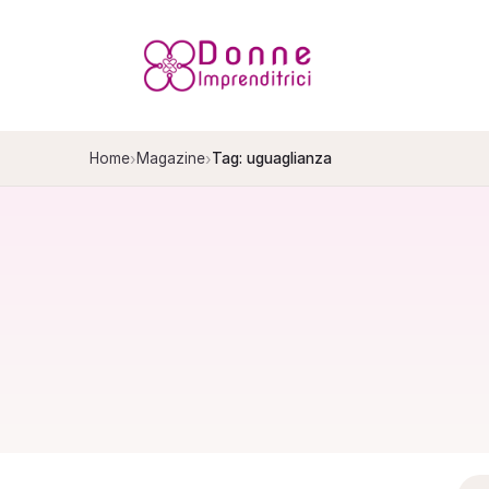
Salta
al
contenuto
›
›
Home
Magazine
Tag: uguaglianza