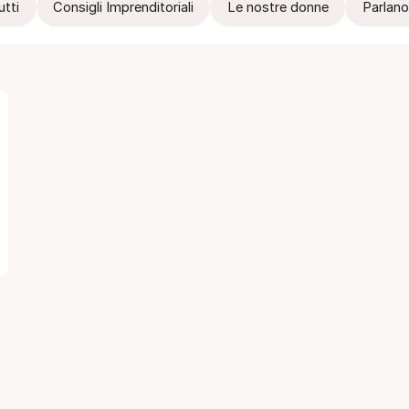
utti
Consigli Imprenditoriali
Le nostre donne
Parlano