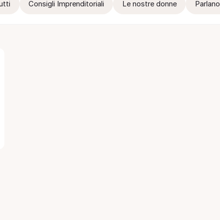
utti
Consigli Imprenditoriali
Le nostre donne
Parlano