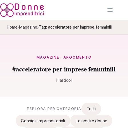
Salta
al
contenuto
›
›
Home
Magazine
Tag: acceleratore per imprese femminili
MAGAZINE · ARGOMENTO
#acceleratore per imprese femminili
11 articoli
Tutti
ESPLORA PER CATEGORIA
Consigli Imprenditoriali
Le nostre donne