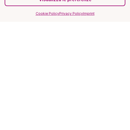
Cookie Policy
Privacy Policy
Imprint
SITO
Home
Magazine
FAQ
Recensioni ★★★★★
Privacy Policy