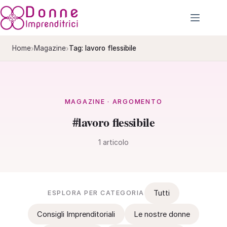
Salta
al
contenuto
›
›
Home
Magazine
Tag: lavoro flessibile
MAGAZINE · ARGOMENTO
#lavoro flessibile
1 articolo
Tutti
ESPLORA PER CATEGORIA
Consigli Imprenditoriali
Le nostre donne