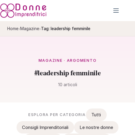
Salta
al
contenuto
›
›
Home
Magazine
Tag: leadership femminile
MAGAZINE · ARGOMENTO
#leadership femminile
10 articoli
Tutti
ESPLORA PER CATEGORIA
Consigli Imprenditoriali
Le nostre donne