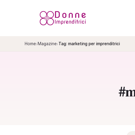
Salta
al
contenuto
›
›
Home
Magazine
Tag: marketing per imprenditrici
#m