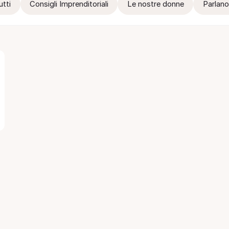
utti
Consigli Imprenditoriali
Le nostre donne
Parlano