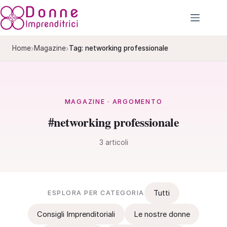
Salta
al
contenuto
›
›
Home
Magazine
Tag: networking professionale
MAGAZINE · ARGOMENTO
#networking professionale
3 articoli
Tutti
ESPLORA PER CATEGORIA
Consigli Imprenditoriali
Le nostre donne