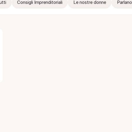
utti
Consigli Imprenditoriali
Le nostre donne
Parlano